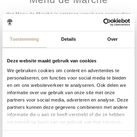
Het Menu de Marché is ontstaan vanuit een eenvoudige
overtuiging:
goed eten brengt mensen samen.
Toestemming
Details
Over
Daarom creëren we een menu dat toegankelijk én
verfijnd is, met ruimte voor keuze.
Geen overdaad, maar kwaliteit. Geen ingewikkeldheid,
maar gastvrijheid.
Deze website maakt gebruik van cookies
Een warme avond uit, waarin smaak, sfeer en aandacht
We gebruiken cookies om content en advertenties te
samenkomen.
personaliseren, om functies voor social media te bieden
en om ons websiteverkeer te analyseren. Ook delen we
Doordeweeks iets om naar
informatie over uw gebruik van onze site met onze
uit te kijken
partners voor social media, adverteren en analyse. Deze
partners kunnen deze gegevens combineren met andere
Een diner op dinsdag, woensdag of donderdag kan net
informatie die u aan ze heeft verstrekt of die ze hebben
zo bijzonder zijn als een avond in het weekend.
verzameld op basis van uw gebruik van hun services.
Misschien zelfs nóg meer.
Even ontsnappen aan de drukte van de dag,