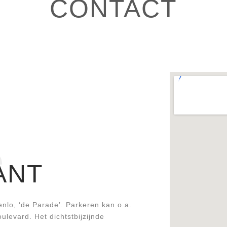
CONTACT
e
ANT
enlo, ‘de Parade’. Parkeren kan o.a.
levard. Het dichtstbijzijnde