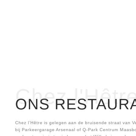
Chez l'Hêtr
ONS RESTAUR
Chez l’Hêtre is gelegen aan de bruisende straat van V
bij Parkeergarage Arsenaal of Q-Park Centrum Maasbou