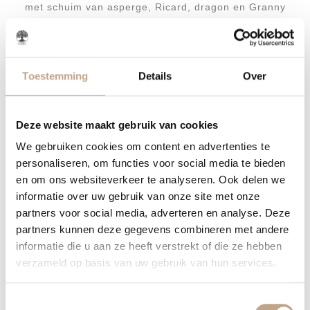
met schuim van asperge, Ricard, dragon en Granny
Smith
Tussengerecht
Velouté van asperge
Toestemming
Details
Over
met ravioli van schaaldieren en pikante rouille
Hoofdgerecht
Halve kreeft gegratineerd
Deze website maakt gebruik van cookies
met saus van kreeft en tandoori kruiden
We gebruiken cookies om content en advertenties te
geserveerd met asperges en gepofte krieltjes
personaliseren, om functies voor social media te bieden
en om ons websiteverkeer te analyseren. Ook delen we
Dessert
informatie over uw gebruik van onze site met onze
Aardbei, vanille en cheesecake
partners voor social media, adverteren en analyse. Deze
Prijs
partners kunnen deze gegevens combineren met andere
informatie die u aan ze heeft verstrekt of die ze hebben
verzameld op basis van uw gebruik van hun services.
€67,50 per persoon
Inclusief:
Toestemmingsselectie
• 4-gangen diner